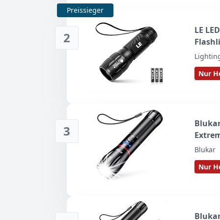
Preissieger
LE LE
2
Flashl
Lightin
Nur He
Blukar
3
Extrem
Blukar
Nur He
Blukar