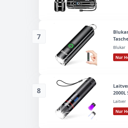
Blukar
7
Tasch
Blukar
Nur He
Laitve
8
2000L
Laitver
Nur He