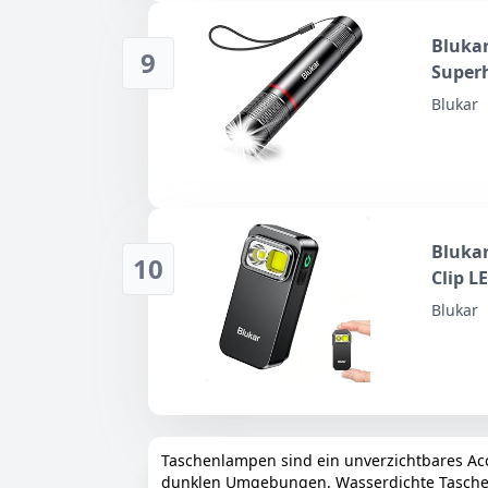
Blukar
9
Superh
Blukar
Blukar
10
Clip L
Blukar
Taschenlampen sind ein unverzichtbares Acc
dunklen Umgebungen. Wasserdichte Taschenlam