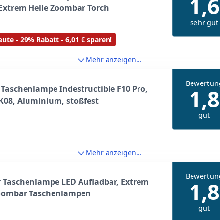
1,6
Extrem Helle Zoombar Torch
sehr gut
ute - 29% Rabatt - 6,01 € sparen!
Mehr anzeigen...
Bewertun
Taschenlampe Indestructible F10 Pro,
1,8
IK08, Aluminium, stoßfest
gut
Mehr anzeigen...
Bewertun
 Taschenlampe LED Aufladbar, Extrem
1,8
Zoombar Taschenlampen
gut