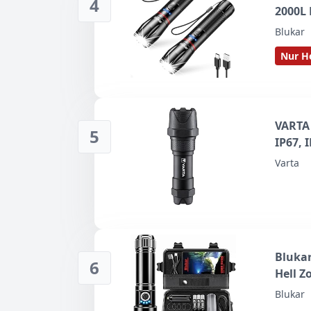
4
2000L 
Blukar
Nur He
VARTA 
5
IP67, 
Varta
Blukar
6
Hell 
Blukar