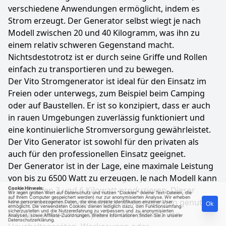
verschiedene Anwendungen ermöglicht, indem es
Strom erzeugt. Der Generator selbst wiegt je nach
Modell zwischen 20 und 40 Kilogramm, was ihn zu
einem relativ schweren Gegenstand macht.
Nichtsdestotrotz ist er durch seine Griffe und Rollen
einfach zu transportieren und zu bewegen.
Der Vito Stromgenerator ist ideal für den Einsatz im
Freien oder unterwegs, zum Beispiel beim Camping
oder auf Baustellen. Er ist so konzipiert, dass er auch
in rauen Umgebungen zuverlässig funktioniert und
eine kontinuierliche Stromversorgung gewährleistet.
Der Vito Generator ist sowohl für den privaten als
auch für den professionellen Einsatz geeignet.
Der Generator ist in der Lage, eine maximale Leistung
von bis zu 6500 Watt zu erzeugen. Je nach Modell kann
er zwischen 3 und 6 Kilowatt produzieren. Dieser
Cookie Hinweis:
Wir legen großen Wert auf Datenschutz und nutzen "Cookies" (kleine Text-Dateien, die
auf Ihrem Computer gespeichert werden) nur zur anonymisierten Analyse. Wir erheben
Strom kann für verschiedene Anwendungen genutzt
keine personenbezogenen Daten, die eine direkte Identifikation einzelner User
Ok
ermöglicht. Die verwendeten Cookies dienen lediglich dazu, den Funktionsumfang
sicherzustellen und die Nutzererfahrung zu verbessern und zu anonymisierten
werden, wie zum Beispiel für den Betrieb von
Analysen, sowie Affiliate-Zuordnungen. Weitere Informationen finden Sie in unserer
Datenschutzerklärung
.