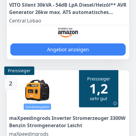
VITO Silent 30kVA - 54dB LpA Diesel/Heizöl** AVR
Generator 26kw max. ATS automatisches
Netzausfall-Start 400v 4-Zyl 1500 U/min
Central Lobao
Wasserkühlung (30kVA 400v)
Angebot anzeigen
Preissieger
Preissieger
2
1,2
sehr gut
Sonderangebot
maXpeedingrods Inverter Stromerzeuger 3300W
Benzin Stromgenerator Leicht
maXpeedingrods