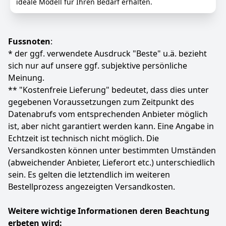
SICHERHEIT: Ausgestattet mit Ölmangelsicherung,
ideale Modell für Ihren Bedarf erhalten.
499
99 €
Überlastschutz und LED-Anzeige für den
Betriebsstatus und Ölstandwarnung bietet der ISG
1200-1 umfassenden Schutz für einen sicheren
Anzeigen
Fussnoten
:
Betrieb unter allen Bedingungen
* der ggf. verwendete Ausdruck "Beste" u.ä. bezieht
GETESTET: Der Güde ISG 1200-1 erfüllt die strengen
Abgasrichtlinien der Euro-Norm 5, Schadstoffklasse 5,
sich nur auf unsere ggf. subjektive persönliche
für eine umweltfreundliche Leistung, bewertet mit
Meinung.
"GUT - SEHR GUT" von Heimwerker Praxis und
** "Kostenfreie Lieferung" bedeutet, dass dies unter
Heimwerker-Test
gegebenen Voraussetzungen zum Zeitpunkt des
Farbe
Hersteller
Gewicht
Datenabrufs vom entsprechenden Anbieter möglich
Blau, Schwarz
Güde
12,9 kg
ist, aber nicht garantiert werden kann. Eine Angabe in
Echtzeit ist technisch nicht möglich. Die
240
69 €
Versandkosten können unter bestimmten Umständen
(abweichender Anbieter, Lieferort etc.) unterschiedlich
Anzeigen
sein. Es gelten die letztendlich im weiteren
Bestellprozess angezeigten Versandkosten.
Weitere wichtige Informationen deren Beachtung
erbeten wird: