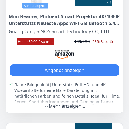
OPTIONAL: Informieren sie sich über die optional
Sonderangebot
erhältlichen Wireless Produkte in der Zubehörtabelle
Mini Beamer, Philoent Smart Projektor 4K/1080P
unten auf das Seite. So können Sie Ihr Kinoerlebnis
Unterstützt Neueste Apps WiFi 6 Bluetooth 5.4
kabellos genießen
Auto Screen Trapezkorrektur Niedriges
GuangDong SINOY Smart Technology CO, LTD
Farbe
Hersteller
Gewicht
Rauschen, Ultrakurzdistanzbeamer bietet
weiß
Acer
2,88 kg
149,99 €
Heute 80,00 € sparen!
(53% Rabatt!)
großes Bild im kleinen Raum
736
90 €
Anzeigen
Angebot anzeigen
[Klare Bildqualität] Unterstützt Full-HD- und 4K-
Videoinhalte für eine klare Darstellung mit
natürlichen Farben und feinen Details. Ideal für Filme,
Serien, Sportübertragungen und Gaming auf einer
Mehr anzeigen...
großen Projektionsfläche.
[Einfache Bildanpassung] Die automatische
Trapezkorrektur korrigiert Bildverzerrungen
zuverlässig und sorgt für eine saubere Ausrichtung.