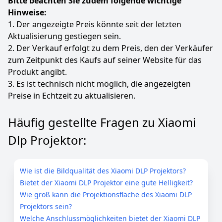
Bitte beachten Sie zudem folgende wichtige
Spiele, Sport oder Yoga zu beobachten.
Hinweise:
❤Kompakt, tragbar und reisefreundlich: Der Mini-
1. Der angezeigte Preis könnte seit der letzten
Projektor ist auf Tragbarkeit ausgelegt, wiegt nur 0,35
Aktualisierung gestiegen sein.
kg, hat ein zylindrisches Einhand-Design (φ94,8×156,7
mm), kann mit einer Tragetasche geliefert werden,
2. Der Verkauf erfolgt zu dem Preis, den der Verkäufer
Reisen / Camping ist gebrauchsfertig, auch perfekt
zum Zeitpunkt des Kaufs auf seiner Website für das
für den Innenbereich oder die Unterhaltung, egal ob
Produkt angibt.
Sie unterwegs sind, eine Party veranstalten oder
3. Es ist technisch nicht möglich, die angezeigten
einen Filmabend im Freien planen, das kompakte
Preise in Echtzeit zu aktualisieren.
Design kann leicht transportiert werden. Sorgenfrei
nach dem Verkauf, wenn Sie Fragen haben,
kontaktieren Sie uns bitte, um Ihnen
Häufig gestellte Fragen zu Xiaomi
zufriedenstellenden Service zu bieten.
Dlp Projektor:
Farbe
Hersteller
Gewicht
Weiß-1
reiie
608 g
Wie ist die Bildqualität des Xiaomi DLP Projektors?
48
99 €
Bietet der Xiaomi DLP Projektor eine gute Helligkeit?
Wie groß kann die Projektionsfläche des Xiaomi DLP
Anzeigen
Projektors sein?
Welche Anschlussmöglichkeiten bietet der Xiaomi DLP