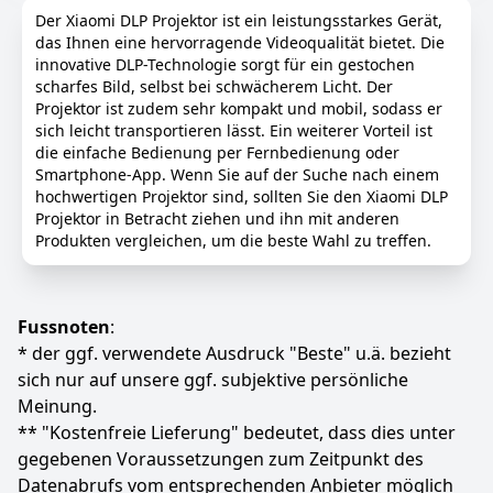
können Ihr Seherlebnis verbessern.
Mini Beamer ist kompatibel mit stativen,
Der Xiaomi DLP Projektor ist ein leistungsstarkes Gerät,
deckenhaltern und kann auch auf einem Tisch
❤Neueste WiFi6 -Technologie, 180 °Rotatable
das Ihnen eine hervorragende Videoqualität bietet. Die
platziert werden. Beamer standard-
tragbarer Projektor：Der Projektor benötigt keine
innovative DLP-Technologie sorgt für ein gestochen
schraubenbohrung von 1/4 zoll hat, die sicher
feste Installation und der Projektionswinkel kann
scharfes Bild, selbst bei schwächerem Licht. Der
installiert werden kann. Da das bild um 180° gedreht
flexibel eingestellt werden. Das integrierte WLAN 6
Projektor ist zudem sehr kompakt und mobil, sodass er
werden kann, kann es fast überall projiziert werden,
bietet eine verbesserte Reaktionsfähigkeit und
sich leicht transportieren lässt. Ein weiterer Vorteil ist
sei es im wohnzimmer, im schlafzimmer, im
verringert die Verzögerung, gewährleistet eine stabile
die einfache Bedienung per Fernbedienung oder
tagungsraum oder im freien. Erleben sie
Übertragung von 4K-Streaming, reduziert den Puffer,
Smartphone-App. Wenn Sie auf der Suche nach einem
unterhaltung auf dem großen bildschirm jederzeit
ist für Plattformen wie Netflix/YouTube geeignet und
hochwertigen Projektor sind, sollten Sie den Xiaomi DLP
und überall.
ist ideal für Videokonferenzen und Echtzeit-
Projektor in Betracht ziehen und ihn mit anderen
Anwendungen.
【Beamer is equipped with rich surround sound and
Produkten vergleichen, um die beste Wahl zu treffen.
advanced cooling system】Beamer gerät verfügt über
❤Einrichten der automatischen Trapezkorrektur：
ein eingebautes 360° surround sound system, das
Verabschieden Sie sich von verzerrten Bildern und
einen vollständigen und klaren klang für ein
begrüßen Sie jede perfekte Ausrichtung. Smart Mini
immersives erlebnis bietet. Der versiegelte optische
Beamer ± automatische vertikale Trapezkorrektur um
Fussnoten
:
motor in kombination mit einem kühlsystem mit zwei
40° + manuelle Vier-Ecken-Einstellung, um komplexe
* der ggf. verwendete Ausdruck "Beste" u.ä. bezieht
Lüftern reduziert die betriebstemperatur erheblich
Szenen wie Decken- / Seitenprojektion zu bewältigen,
sich nur auf unsere ggf. subjektive persönliche
und garantiert eine dauerhafte und zuverlässige
und ein quadratisches Bild mit einem Klick kann
Meinung.
leistung auch bei langem gebrauch. Genießen sie
sicherstellen, dass Ihr Bild klar bleibt, lehnen Sie sich
** "Kostenfreie Lieferung" bedeutet, dass dies unter
endlose unterhaltung und erlangen sie gleichzeitig
einfach zurück und entspannen Sie sich für ein
eine hohe zuverlässigkeit.
tadelloses Sightseeing-Erlebnis.
gegebenen Voraussetzungen zum Zeitpunkt des
【Kompatibel mit Projektor】Coolid Beamer verfügt
❤BT 5.0. Eingebaute Lautsprecher：Mit einem 4K -
Datenabrufs vom entsprechenden Anbieter möglich