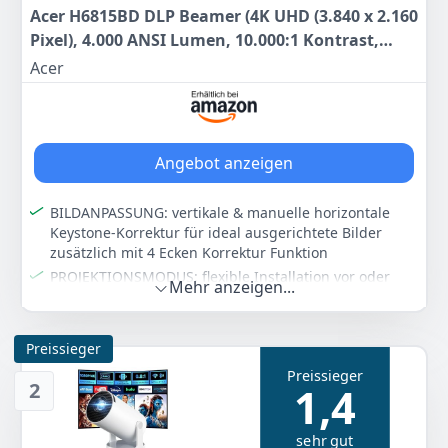
Acer H6815BD DLP Beamer (4K UHD (3.840 x 2.160
Pixel), 4.000 ANSI Lumen, 10.000:1 Kontrast,
Keystone, 3 Watt Lautsprecher, HDMI (mit
Acer
HDCP), Audio Anschluss) Heimkino, 4K UHD
(3.820 x 2.160)
Angebot anzeigen
BILDANPASSUNG: vertikale & manuelle horizontale
Keystone-Korrektur für ideal ausgerichtete Bilder
zusätzlich mit 4 Ecken Korrektur Funktion
PROJEKTIONSMODUS: flexible Installation vor oder
Mehr anzeigen...
hinter der Leinwand auf einem Tisch oder an der
Decke PROJEKTIONSDISTANZ: in einem Abstand von
1,00 - 10,00 m
Preissieger
3D FUNKTION: Schaffen sie sich ihr 3D Heinkino mit
Preissieger
einer 3D DLP Brille einem 3D Abspielgerät wie PC oder
2
1,4
3D Blu-Ray Player sofort ins Kinoerlebnis eintauchen
ANSCHLUSSMÖGLICHKEITEN: 2xHDMI mit HDCP, 1xDC
sehr gut
Out 5V USB Typ A, 1xAudio Out, 1xRS232