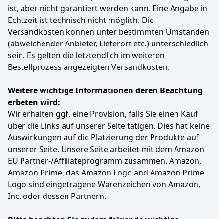
über einen 1 USB und einen 1 HDMI Anschluss und ist
Projektor mit Bluetooth -Konnektivität können Sie
ist, aber nicht garantiert werden kann. Eine Angabe in
mit TV-Sticks, Laptops, Smartphones (Android/iOS),
drahtlos mit externen Bluetooth -Lautsprechern und
Echtzeit ist technisch nicht möglich. Die
USB, Kameras und anderen elektronischen Geräten
verschiedenen Geräten eine Verbindung herstellen.
Versandkosten können unter bestimmten Umständen
kompatibel, Beamer vielfältigen
Übertragen Sie drahtlos Ihre Lieblingsfilme, Shows
(abweichender Anbieter, Lieferort etc.) unterschiedlich
Anschlussanforderungen gerecht zu werden.
und Spiele, um eine hervorragende Klangqualität zu
genießen und Ihr Seherlebnis zu verbessern.
sein. Es gelten die letztendlich im weiteren
Farbe
Hersteller
Gewicht
Schließen Sie Ihr Smartphone, Laptop, PC, PS5 oder
Bestellprozess angezeigten Versandkosten.
Black2
coolid
-
Streaming -Stick einfach an, um in die
Unterhaltungswelt einzusteigen.
Weitere wichtige Informationen deren Beachtung
56
09 €
❤Eingebaute App & Android 11.0 Smart System: Mini
erbeten wird:
Statt:
65,99 €
-15%
tragbarer Projektor verfügt über ein integriertes
Wir erhalten ggf. eine Provision, falls Sie einen Kauf
WLAN und Android TV 11.0-Betriebssystem,
vorinstallierte beliebte Streaming-Apps, unterstützt
über die Links auf unserer Seite tätigen. Dies hat keine
Anzeigen
drahtlose / kabelgebundene Multiprotokoll-
Auswirkungen auf die Platzierung der Produkte auf
Bildschirmprojektion (AirPlay, DLNA usw.) und das
unserer Seite. Unsere Seite arbeitet mit dem Amazon
Telefon befindet sich mit einem Klick auf demselben
EU Partner-/Affiliateprogramm zusammen. Amazon,
Bildschirm. Dieser Smart Mini Beamer verwandelt
Amazon Prime, das Amazon Logo and Amazon Prime
jeden Raum sofort in Ihr persönliches Heimkino.
Logo sind eingetragene Warenzeichen von Amazon,
❤Kompaktes, tragbares Unterhaltungszentrum: Mit
einer LED-Lichtquelle von 30 W und einer
Inc. oder dessen Partnern.
Lebensdauer von über 50.000 Stunden ist dieser
tragbare Projektor Ihr bevorzugtes Gerät, um Filme,