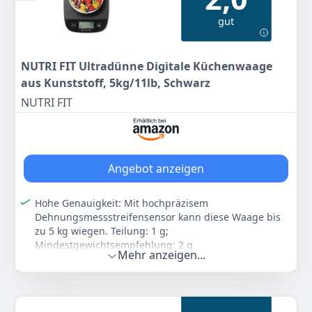
mit LCD Digitalanzeige, Zuwiegefunktion (Tara) und
gut
Überlastungsanzeige
platzsparende Aufbewahrung Handwäsche
Farbe
Hersteller
Gewicht
NUTRI FIT Ultradünne Digitale Küchenwaage
Weiß
WMF
460 g
aus Kunststoff, 5kg/11lb, Schwarz
NUTRI FIT
21
76 €
UVP:
34,99 €
-38%
Anzeigen
Angebot anzeigen
Hohe Genauigkeit: Mit hochpräzisem
Dehnungsmessstreifensensor kann diese Waage bis
zu 5 kg wiegen. Teilung: 1 g;
Mindestgewichtsempfehlung: 2 g
Mehr anzeigen...
Hohe Vielseitigkeit: Umwandelbare Maßeinheiten
zwischen lb:oz/g für Gewicht und fl'oz/ml für Volumen.
Hohe Palette von Anwendungen, einschließlich
Lebensmittel, Zutaten, Milch, Wasser, Getreide, Knopf,