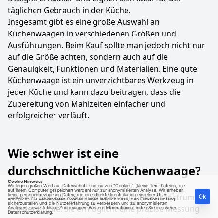
täglichen Gebrauch in der Küche.
Insgesamt gibt es eine große Auswahl an
Küchenwaagen in verschiedenen Größen und
Ausführungen. Beim Kauf sollte man jedoch nicht nur
auf die Größe achten, sondern auch auf die
Genauigkeit, Funktionen und Materialien. Eine gute
Küchenwaage ist ein unverzichtbares Werkzeug in
jeder Küche und kann dazu beitragen, dass die
Zubereitung von Mahlzeiten einfacher und
erfolgreicher verläuft.
Wie schwer ist eine
durchschnittliche Küchenwaage?
Cookie Hinweis:
Wir legen großen Wert auf Datenschutz und nutzen "Cookies" (kleine Text-Dateien, die
auf Ihrem Computer gespeichert werden) nur zur anonymisierten Analyse. Wir erheben
Eine Küchenwaage ist ein unverzichtbares Instrument
keine personenbezogenen Daten, die eine direkte Identifikation einzelner User
Ok
ermöglicht. Die verwendeten Cookies dienen lediglich dazu, den Funktionsumfang
sicherzustellen und die Nutzererfahrung zu verbessern und zu anonymisierten
in jeder Küche. Sie ermöglicht eine präzise Messung
Analysen, sowie Affiliate-Zuordnungen. Weitere Informationen finden Sie in unserer
Datenschutzerklärung
.