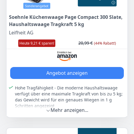
Touch-Technologie kann die Lebensmittelwaage
Sonderangebot
mühelos mit einer sanften Berührung der
Soehnle Küchenwaage Page Compact 300 Slate,
Tastenfelder bedient werden
Haushaltswaage Tragkraft 5 kg
Lieferumfang - Soehnle Page Profi 200 Digitalwaage
für max. 15 kg, Grammwaage mit Glasoberfläche, inkl.
Leifheit AG
3x AAA Batterien, Farbe: grau, Artikelnummer: 61509
20,99 €
Heute 9,21 € sparen!
(44% Rabatt!)
Farbe
Hersteller
Gewicht
Silber
Soehnle
840 g
29
99 €
Angebot anzeigen
Anzeigen
Hohe Tragfähigkeit - Die moderne Haushaltswaage
verfügt über eine maximale Tragkraft von bis zu 5 kg;
das Gewicht wird für ein genaues Wiegen in 1 g
Schritten angezeigt
Mehr anzeigen...
Leichte Lesbarkeit - Die Küchenwaage ist digital und
sorgt dank LCD-Anzeige für eine gute Lesbarkeit der
Ziffern; dank flachem Design ist sie platzsparend
verstaubar platzsparend verstaubar