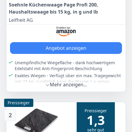
Soehnle Küchenwaage Page Profi 200,
Haushaltswaage bis 15 kg, in g und lb
Leifheit AG
Angebot anzeigen
Unempfindliche Wiegefläche - dank hochwertigem
Edelstahl mit Anti-Fingerprint-Beschichtung
Exaktes Wiegen - Verfügt über ein max. Tragegewicht
von 15 kg; zusätzlich kann die Waage 1 g genau
Mehr anzeigen...
Wiegen: geeignet zum Backen oder Kochen; zusätzlich
ist sie mit einer Zuwiegefunktion (Tara) ausgestattet
Design - Besticht durch ihre extragroße Wiegefläche
Preissieger
mit LCD-Anzeige für beste Lesbarkeit, extraflach für
Preissieger
platzsparendes Verstauen mit nützlicher
2
1,3
Aufhängevorrichtung, standsicher durch
rutschhemmende Füße
sehr gut
Leichte Bedienung - Dank der hochwertigen Sensor-