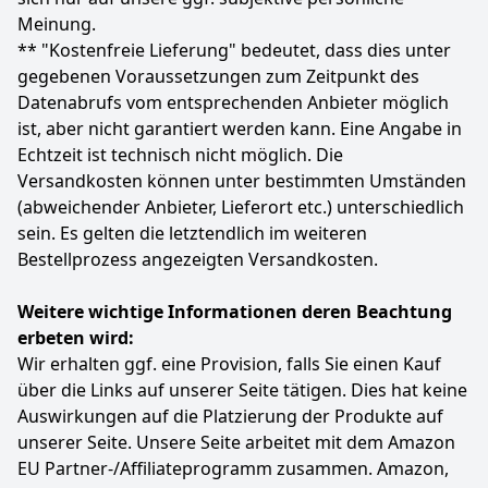
und Alt geeignet. Der große Bildschirm zeigt Werte
Meinung.
9
99 €
präzise und Zahlen klar augenschonend an. Sie
** "Kostenfreie Lieferung" bedeutet, dass dies unter
verfügt über einen Nachtmodus für dunkle
gegebenen Voraussetzungen zum Zeitpunkt des
Umgebungen und ist ein unverzichtbares Gerät für
Anzeigen
alle Koch- und Backliebhaber.
Datenabrufs vom entsprechenden Anbieter möglich
[Edel und robust gestaltet] – Die kompakte und edle
ist, aber nicht garantiert werden kann. Eine Angabe in
Essenswaage ist aus hochwertigem Edelstahl
Echtzeit ist technisch nicht möglich. Die
gefertigt. Sie ist wasserfest und abriebfest,
Versandkosten können unter bestimmten Umständen
Oberflächenflecken lassen sich einfach abwischen
(abweichender Anbieter, Lieferort etc.) unterschiedlich
und das Gerät lässt sich gut pflegen. Die
sein. Es gelten die letztendlich im weiteren
abgerundeten Ecken verhindern Stöße, vier
rutschfeste Standfüße erhöhen Stabilität und
Bestellprozess angezeigten Versandkosten.
Sicherheit für den täglichen Gebrauch.
Weitere wichtige Informationen deren Beachtung
Farbe
Hersteller
Gewicht
Silver
Aouplry
-
erbeten wird:
Wir erhalten ggf. eine Provision, falls Sie einen Kauf
7
49 €
über die Links auf unserer Seite tätigen. Dies hat keine
UVP:
7,99 €
-6%
Auswirkungen auf die Platzierung der Produkte auf
unserer Seite. Unsere Seite arbeitet mit dem Amazon
Anzeigen
EU Partner-/Affiliateprogramm zusammen. Amazon,